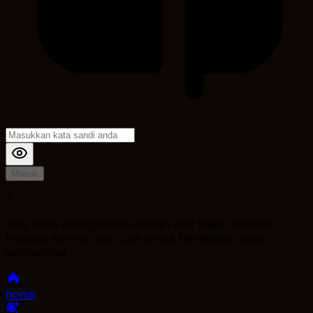
Masuk
*
Jika Anda mengalami Kesulitan saat login, Silahkan
hubungi kami di Live Chat untuk Membantu anda
selanjutnya
home