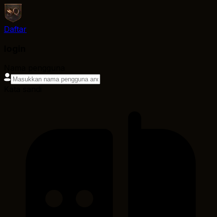
Daftar
login
Nama pengguna
Kata sandi