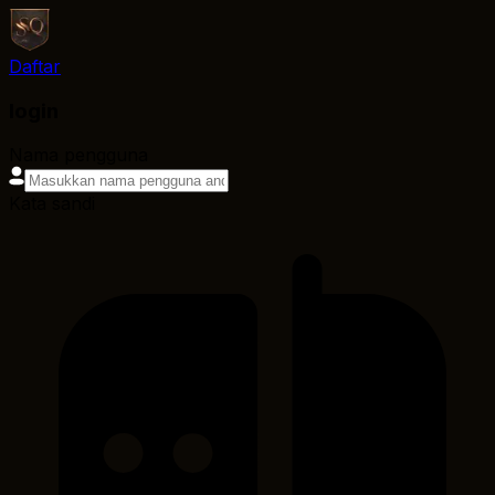
Daftar
login
Nama pengguna
Kata sandi