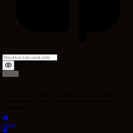
Masuk
*
Jika Anda mengalami Kesulitan saat login, Silahkan
hubungi kami di Live Chat untuk Membantu anda
selanjutnya
home