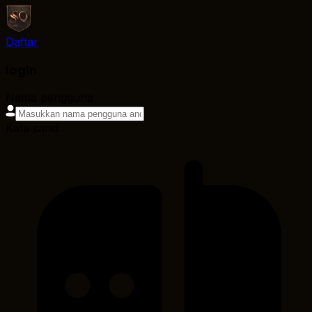
Daftar
login
Nama pengguna
Kata sandi