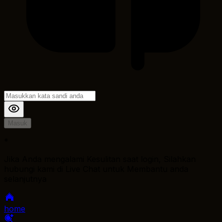
Masuk
*
Jika Anda mengalami Kesulitan saat login, Silahkan
hubungi kami di Live Chat untuk Membantu anda
selanjutnya
home